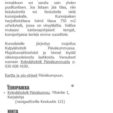
ennakkoon voi varata vain yhden
puolituntisen. Jos listaan jää tilaa, niin
lisäyksäreitä voi tiedustella vielä
kurssipaikalla. Kurssipaikan
harjoittelutilana toimii tilava 750 m2
urheiluhalli, jossa on vinyylilattia. Valitse
mukaasi luistavapohjaiset kengät,
kumipohjaisia kenkiä emme suosittele.
Kurssilaisille järjestyy majoitus
Kylpylähotelli Päiväkummussa.
Majoitusvaihtoehdot ja hinnat löydät
oikeanpuoleisesta laatikosta. Varaukset
suoraan
Kylpylähotelli Päiväkummusta
p.
030 608 4100
.
Kartta ja ajo-ohjeet
Päiväkumpuun.
LEIRIPAIKKA
Kylpylähotelli Päiväkumpu
, Ylhäntie 1,
Karjalohja
(navigaattorilla Keskustie 121)
HINTA