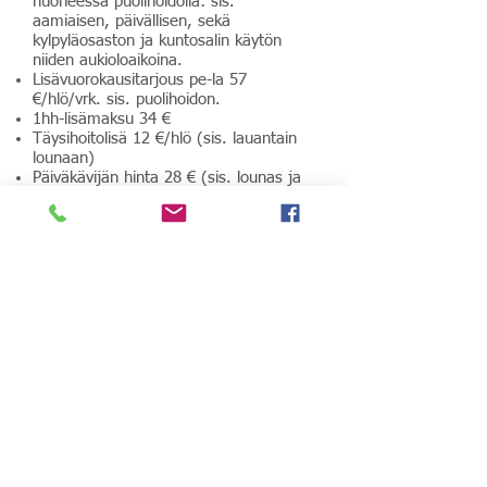
huoneessa puolihoidolla: sis.
aamiaisen, päivällisen, sekä
kylpyläosaston ja kuntosalin käytön
niiden aukioloaikoina.
Lisävuorokausitarjous pe-la 57
€/hlö/vrk. sis. puolihoidon.
1hh-lisämaksu 34 €
Täysihoitolisä 12 €/hlö (sis. lauantain
lounaan)
Päiväkävijän hinta 28 € (sis. lounas ja
päivällinen)
Lauantaina Ysäribileet, Ressu&Jussi,
liput 15 €/hlö
Sunnuntain lounas 24 €
Matkailuautoille ja -vaunuille on oma
alue
Majoitusvaraukset suoraan
Päiväkummusta p.
030 608 4100
.
(tai
http://www.paivakumpu.fi/hotelli
)