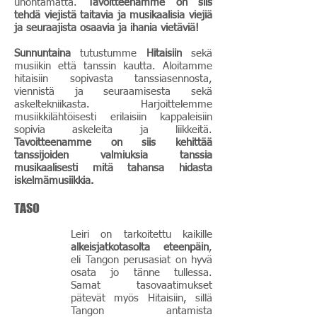
unohtamatta.
Tavoitteenamme on siis
tehdä viejistä taitavia ja musikaalisia viejiä
ja seuraajista osaavia ja ihania vietäviä!
Sunnuntaina
tutustumme
Hitaisiin
sekä
musiikin että tanssin kautta. Aloitamme
hitaisiin sopivasta tanssiasennosta,
viennistä ja seuraamisesta sekä
askeltekniikasta. Harjoittelemme
musiikkilähtöisesti erilaisiin kappaleisiin
sopivia askeleita ja liikkeitä.
Tavoitteenamme on siis kehittää
tanssijoiden valmiuksia tanssia
musikaalisesti mitä tahansa hidasta
iskelmämusiikkia.
TASO
Leiri on tarkoitettu kaikille
alkeisjatkotasolta eteenpäin
,
eli Tangon perusasiat on hyvä
osata jo tänne tullessa.
Samat tasovaatimukset
pätevät myös Hitaisiin, sillä
Tangon antamista