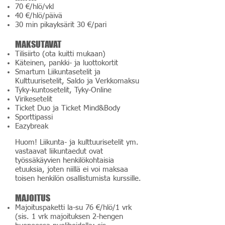
70 €/hlö/vkl
40 €/hlö/päivä
30 min pikayksärit 30 €/pari
MAKSUTAVAT
Tilisiirto (ota kuitti mukaan)
Käteinen, pankki- ja luottokortit
Smartum Liikuntasetelit ja
Kulttuurisetelit, Saldo ja Verkkomaksu
Tyky-kuntosetelit, Tyky-Online
Virikesetelit
Ticket Duo ja Ticket Mind&Body
Sporttipassi
Eazybreak
Huom! Liikunta- ja kulttuurisetelit ym.
vastaavat liikuntaedut ovat
työssäkäyvien henkilökohtaisia
etuuksia, joten niillä ei voi maksaa
toisen henkilön osallistumista kurssille.
MAJOITUS
Majoituspaketti la-su 76 €/hlö/1 vrk
(sis. 1 vrk majoituksen 2-hengen