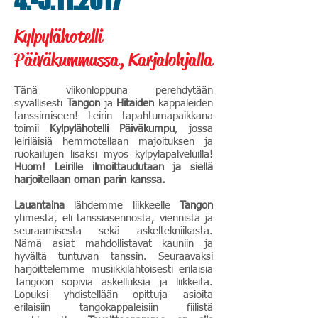
4.-5.11.2017
Kylpylähotelli
Päiväkummussa, Karjalohjalla
Tänä viikonloppuna perehdytään
syvällisesti
Tangon
ja
Hitaiden
kappaleiden
tanssimiseen! Leirin tapahtumapaikkana
toimii
Kylpylähotelli Päiväkumpu
, jossa
leiriläisiä hemmotellaan majoituksen ja
ruokailujen lisäksi myös kylpyläpalveluilla!
Huom! Leirille ilmoittaudutaan ja siellä
harjoitellaan oman parin kanssa.
Lauantaina
lähdemme liikkeelle
Tangon
ytimestä, eli tanssiasennosta, viennistä ja
seuraamisesta sekä askeltekniikasta.
Nämä asiat mahdollistavat kauniin ja
hyvältä tuntuvan tanssin. Seuraavaksi
harjoittelemme musiikkilähtöisesti erilaisia
Tangoon sopivia askelluksia ja liikkeitä.
Lopuksi yhdistellään opittuja asioita
erilaisiin tangokappaleisiin fiilistä