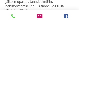
jälkeen opastus tanssietikettiin,
hakusysteemiin jne. Eli tänne voit tulla
fiilistelemään Lavatanssitunnelmaa
vaikka olisit vasta aloittelemassa
tanssiharrastusta! Loppuillan tanssimme klo
21 saakka levymusiikin tahtiin á la DJ Kimmo.
Omat juomat mukaan, paikalla ei ole
tarjoilua. Autoille on tilaa Storängenin koulun
pihalla. Reilun kilometrin päästä löytyy myös
uimaranta, jos haluaa vilvoitusta tanssien
jälkeen. Lämpimästi tervetuloa tanssimaan ja
nauttimaan kesäillasta Espoonlahteen!
Maksu 10€.
Tanssikoulu TanssiGuru
Puhelin:
+358 400 427 068
S-posti:
tanssikoulu@tanssiguru.fi
Y-tunnus:
2045423-7
© 2026 Tanssikoulu TanssiGuru