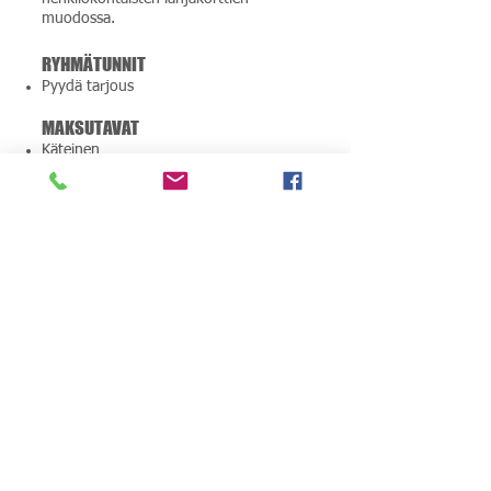
muodossa.
RYHMÄTUNNIT
Pyydä tarjous
MAKSUTAVAT
Käteinen
Pankki- ja luottokortit
MobilePay
Smartum
Edenred
ePassi
Sarjaliput voi maksaa em.
maksutapojen lisäksi myös tilisiirtona
(ota kuitti mukaan).
Huom! Liikunta- ja kulttuurisetelit ym.
vastaavat ovat työssäkäyvien
henkilökohtaisia etuuksia, joten niillä ei
voi maksaa toisen henkilön
osallistumista tunneille.