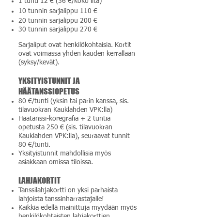
1 tunti 12 € (36 €/koko ilta)
10 tunnin sarjalippu 110 €
20 tunnin sarjalippu 200 €
30 tunnin sarjalippu 270 €
Sarjaliput ovat henkilökohtaisia. Kortit
ovat voimassa yhden kauden kerrallaan
(syksy/kevät).
YKSITYISTUNNIT JA
HÄÄTANSSIOPETUS
80 €/tunti (yksin tai parin kanssa, sis.
tilavuokran Kauklahden VPK:lla)
Häätanssi-koregrafia + 2 tuntia
opetusta 250 € (sis. tilavuokran
Kauklahden VPK:lla), seuraavat tunnit
80 €/tunti.
Yksityistunnit mahdollisia myös
asiakkaan omissa tiloissa.
LAHJAKORTIT
Tanssilahjakortti on yksi parhaista
lahjoista tanssinharrastajalle!
Kaikkia edellä mainittuja myydään myös
henkilökohtaisten lahjakorttien