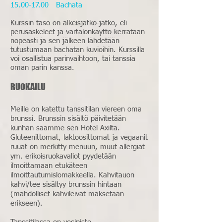
15.00-17.00
Bachata
Kurssin taso on alkeisjatko-jatko, eli
perusaskeleet ja vartalonkäyttö kerrataan
nopeasti ja sen jälkeen lähdetään
tutustumaan bachatan kuvioihin.
Kurssilla
voi osallistua parin
vaihtoon, tai tanssia
oman parin kanssa.
RUO
KAILU
Meille on katettu tanssitilan viereen oma
brunssi. Brunssin sisältö päivitetään
kunhan saamme sen Hotel Axilta.
Gluteenittomat, laktoosittomat ja vegaanit
ruuat on merkitty menuun, muut allergiat
ym. erikoisruokavaliot pyydetään
ilmoittamaan etukäteen
ilmoittautumislomakkeella. Kahvitauon
kahvi/tee sisältyy brunssin hintaan
(mahdolliset kahvileivät maksetaan
erikseen).