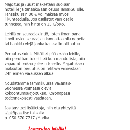
Majoitus ja ruuat maksetaan suoraan
hotellille ja tanssikurssin osuus TanssiGurulle.
Tanssikurssin 80 € voi maksaa myös
liikuntaeduilla. Jos osallistut vain osalle
tunneista, niin hinta on 15 €/osio.
Leirillä on seuraajakiintiö, joten ilman paria
ilmoittuvien seuraajien kannattaa olla nopeita
tai hankkia viejä jonka kanssa ilmoittautuu.
Peruutusehdot: Mikäli et pääsekään leirille,
niin peruthan tulosi heti kun mahdollista, niin
vapautat paikan jollekin toiselle. Majoituksen
maksuton peruutus on tehtävä viimeistään
24h ennen varauksen alkua.
Noudatamme tammikuussa Varsinais-
Suomessa voimassa olevia
kokoontumisrajoituksia. Koronapassi
todennäköisesti vaaditaan.
Jos tarvitset lisätietoja, niin ota yhteyttä
sähköpostitse
tai soita
p.
050 570 7717
/Marika.
Tervetuloa leirille!