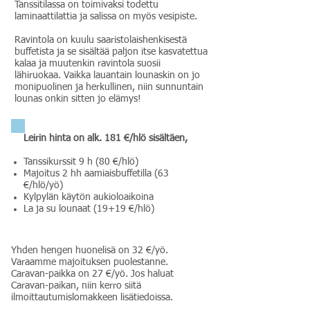
Tanssitilassa on toimivaksi todettu
laminaattilattia ja salissa on myös vesipiste.
Ravintola on kuulu saaristolaishenkisestä
buffetista ja se sisältää paljon itse kasvatettua
kalaa ja muutenkin ravintola suosii
lähiruokaa. Vaikka lauantain lounaskin on jo
monipuolinen ja herkullinen, niin sunnuntain
lounas onkin sitten jo elämys!
Leirin hinta on alk. 181 €/hlö sisältäen,
Tanssikurssit 9 h (80 €/hlö)
Majoitus 2 hh aamiaisbuffetilla (63
€/hlö/yö)
Kylpylän käytön aukioloaikoina
La ja su lounaat (19+19 €/hlö)
Yhden hengen huonelisä on 32 €/yö.
Varaamme majoituksen puolestanne.
Caravan-paikka on 27 €/yö. Jos haluat
Caravan-paikan, niin kerro siitä
ilmoittautumislomakkeen lisätiedoissa.