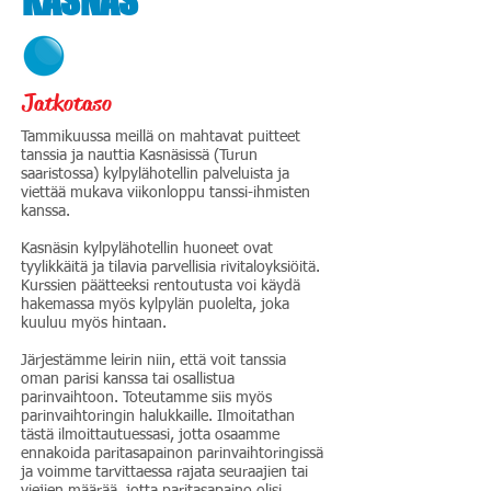
KASNÄS
Jatkotaso
Tammikuussa meillä on mahtavat puitteet
tanssia ja nauttia Kasnäsissä (Turun
saaristossa) kylpylähotellin palveluista ja
viettää mukava viikonloppu tanssi-ihmisten
kanssa.
Kasnäsin kylpylähotellin huoneet ovat
tyylikkäitä ja tilavia parvellisia rivitaloyksiöitä.
Kurssien päätteeksi rentoutusta voi käydä
hakemassa myös kylpylän puolelta, joka
kuuluu myös hintaan.
Järjestämme leirin niin, että voit tanssia
oman parisi kanssa tai osallistua
parinvaihtoon. Toteutamme siis myös
parinvaihtoringin halukkaille. Ilmoitathan
tästä ilmoittautuessasi, jotta osaamme
ennakoida paritasapainon parinvaihtoringissä
ja voimme tarvittaessa rajata seuraajien tai