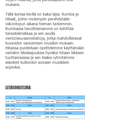
viejien määrää, jotta paritasapaino olisi
mukava.
Tällä kertaa leirillä on kaksi lajia: Rumba ja
Hitaat, joihin molempiin perehdytään
viikonlopun aikana hieman tarkemmin.
Rumbassa tavoitteenamme on kehittää
tanssitekniikkaa ja sen avulla
vienti/seuraamistaitoja, jotka mahdollistavat
kuvioiden varioimisen musiikin mukaan.
Hitaissa puolestaan opettelemme käyttämään
vartalon liikelaajuuksia hyväksi hitaan liikkeen
tuottamisessa ja sen lisäksi rytmitämme
askeleet kulloinkin soivaan musiikkiin
sopiviksi.
LEIRIOHJELMA