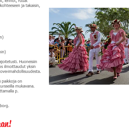
it, lennot, ruuat
kohteeseen ja takaisin,
n)
min)
joitetusti. Huoneisiin
s ilmoittaudut yksin
etoverimahdollisuudesta.
) paikkoja on
 kursseilla mukavana.
ttamalla p.
eborg.
aan!