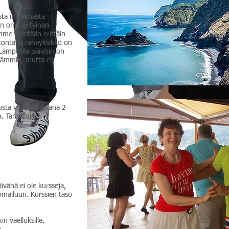
usta maailmasta
 on oma erityinen
me pidetään erittäin
atonta ja rahayksikkö on
Lämpötila päivisin on
lämmin, mutta ei
sta viitenä päivänä 2
. Tanssilajit:
ivänä ei ole kursseja,
omailuun. Kurssien taso
in vaelluksille.