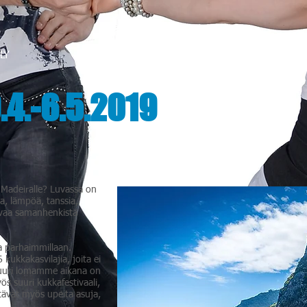
LY
KURSSIT
HINNASTO
KAL
4.-6.5.2019
 Madeiralle? Luvassa on
a, lämpöä, tanssia,
ivaa samanhenkistä
 parhaimmillaan.
kukkakasvilajia, joita ei
Juuri lomamme aikana on
s suuri kukkafestivaali,
ältävät myös upeita asuja,