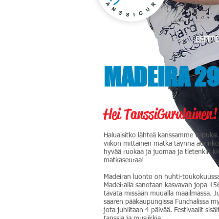
ETUSIVU
ESITTE
MADEIRA 29.
Hei TanssiGurulainen!
Haluaisitko lähteä kanssamme vapuksi
viikon mittainen matka täynnä aurinko
hyvää ruokaa ja juomaa ja tietenkin k
matkaseuraa!
Madeiran luonto on huhti-toukokuussa
Madeiralla sanotaan kasvavan jopa 156 
tavata missään muualla maailmassa. 
saaren pääkaupungissa Funchalissa myö
jota juhlitaan 4 päivää. Festivaalit sis
tanssia ja musiikkia.