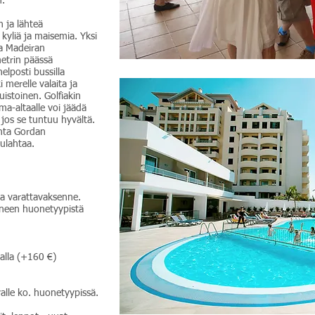
n.
 ja lähteä
kyliä ja maisemia. Yksi
sa Madeiran
etrin päässä
elposti bussilla
merelle valaita ja
uistoinen. Golfiakin
a-altaalle voi jäädä
jos se tuntuu hyvältä.
nta Gordan
pulahtaa.
ta varattavaksenne.
kineen huonetyypistä
lalla (+160 €)
valle ko. huonetyypissä.