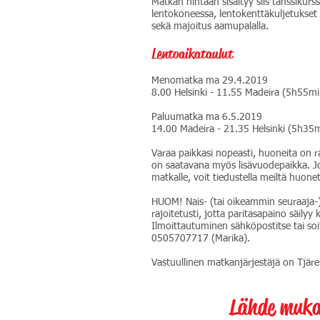
Matkan hintaan sisältyy siis tanssikurss
lentokoneessa, lentokenttäkuljetukset 
sekä majoitus aamupalalla.
Lentoaikataulut
Menomatka ma 29.4.2019
8.00 Helsinki - 11.55 Madeira (5h55mi
Paluumatka ma 6.5.2019
14.00 Madeira - 21.35 Helsinki (5h35
Varaa paikkasi nopeasti, huoneita on ra
on saatavana myös lisävuodepaikka. Jo
matkalle, voit tiedustella meiltä huon
HUOM! Nais- (tai oikeammin seuraaja-
rajoitetusti, jotta paritasapaino säilyy
Ilmoittautuminen sähköpostitse tai soi
0505707717 (Marika).
Vastuullinen matkanjärjestäjä on Tjär
Lähde muk