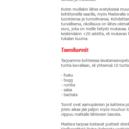
Kuten muillakin lähes eristyksissä mu
kehittyneillä saarilla, myös Madeiralla
luonteensa ja tunnelmansa. Kohdettam
turvallisena, rikollisuus on lähes olem
euro, joka on meille tietysti mukavaa. 
keskimäärin +20 astetta, eli mukavan 
tukalan kuuma.
Tanssikurssit
Tarjoamme kohteessa lavatanssinopetu
tuntia kerrallaan, eli yhteensä 10 tuntia
- fusku
- bugg
- rumba
- salsa
- bachata
Tunnit ovat aamupäivisin ja kahtena pä
joten aikaa jää paljon myös muuhun l
riippuu matkalle lähtevien tasosta.
Madeira tarjoaa loistavat puitteet etenk