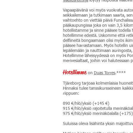
Vaellusreittejä
löytyy helpoista vaativii
Vapaapäivänä voi myös vuokrata auton
seikkailemaan ja tutkimaan saarta, sen 
vaihtoehto on viettää päivä Funchalis
pääkaupungissa joka on vain 3,5 kilom
hotellistamme ja sinne pääsee todella h
hotellimme edestä. Uskomme että retki 
delfiineitä bongaamaan olisi myös ikim
pääsee harrastamaan. Myös hotellin uim
lepäilemään ja nauttimaan auringosta, 
Hotellimme läheisyydessä on myös Po
merivesialtaat, joihin voi halutessaan 
Hotellimme
on
Duas Torres
.****
Tjäreborg tarjoaa kolmenlaisia huonei
Hinnaksi tulee tanssikursseineen kaik
riippuen:
890 €/hlö/yksiö (+145 €)
915 €/hlö/yksiö rajoitetulla merinäköa
975 €/hlö/yksiö merinäköalalla (+175)
Suluissa oleva lisähinta yksin majoittu